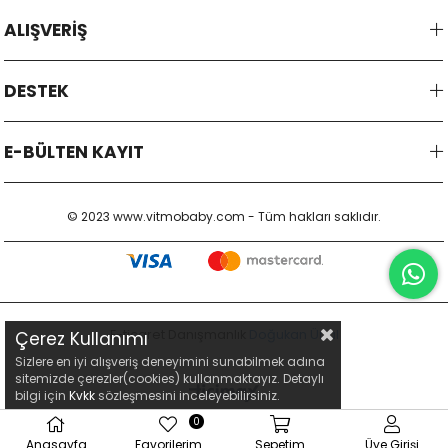
ALIŞVERİŞ
DESTEK
E-BÜLTEN KAYIT
© 2023 www.vitmobaby.com - Tüm hakları saklıdır.
E-ticaret Danışmanlık
Doğukan Ünal
Çerez Kullanımı
Sizlere en iyi alışveriş deneyimini sunabilmek adına
sitemizde çerezler(cookies) kullanmaktayız. Detaylı
bilgi için
Kvkk
sözleşmesini inceleyebilirsiniz.
0
Anasayfa
Favorilerim
Sepetim
Üye Girişi