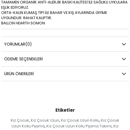
TAMAMEN ORGANİK ANTİ-ALERJİK BASKI KALİTESİ İLE SAĞLIKLI UYKULARA
EŞLİK EDİYORUZ.
ORTA-KALIN KUMAŞ TİPİ İLE BAHAR VE KIŞ AYLARINDA GİYİME
UYGUNDUR. RAHAT KALIPTIR.
BALLON HEARTH SOMON
YORUMLAR
(0)
ÖDEME SEÇENEKLERI
ÜRÜN ÖNERILERI
Etiketler
Kız Çocuk
Kız Çocuk Uzun
Kız Çocuk Uzun Kollu
Kız Çocuk
,
,
,
Uzun Kollu Pijama
Kız Çocuk Uzun Kollu Pijama Takımı
Kız
,
,