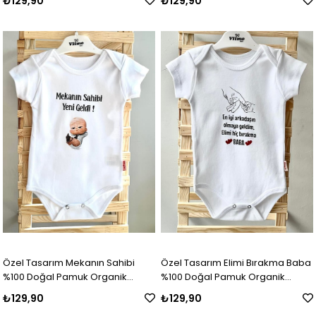
₺129,90
₺129,90
Badi
Badi
Özel Tasarım Mekanın Sahibi
Özel Tasarım Elimi Bırakma Baba
%100 Doğal Pamuk Organik
%100 Doğal Pamuk Organik
Baskılı Çıtçıtlı Body Zıbın Bebek
Baskılı Çıtçıtlı Body Zıbın Bebek
₺129,90
₺129,90
Badi
Badi