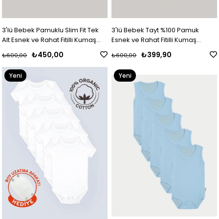
3'lü Bebek Pamuklu Slim Fit Tek
3'lü Bebek Tayt %100 Pamuk
Alt Esnek ve Rahat Fitilli Kumaş
Esnek ve Rahat Fitilli Kumaş
Beyaz-Siyah-Gri
Beyaz-Siyah-Gri
₺450,00
₺399,90
₺600,00
₺600,00
Yeni
Yeni
Ürün
Ürün