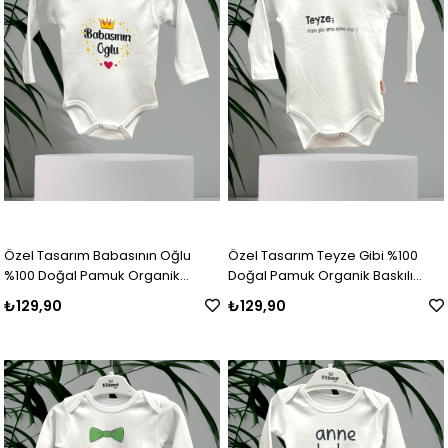
Özel Tasarım Babasının Oğlu
Özel Tasarım Teyze Gibi %100
%100 Doğal Pamuk Organik
Doğal Pamuk Organik Baskılı
Baskılı Çıtçıtlı Uzun Kollu Body
Çıtçıtlı Uzun Kollu Body Zıbın
₺129,90
₺129,90
Zıbın Bebek Badi
Bebek Badi