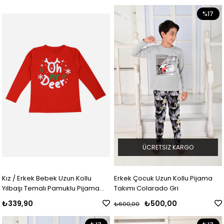
%17
ÜCRETSIZ KARGO
Kız / Erkek Bebek Uzun Kollu
Erkek Çocuk Uzun Kollu Pijama
Yılbaşı Temalı Pamuklu Pijama
Takımı Colarado Gri
Takımı
₺339,90
₺500,00
₺600,00