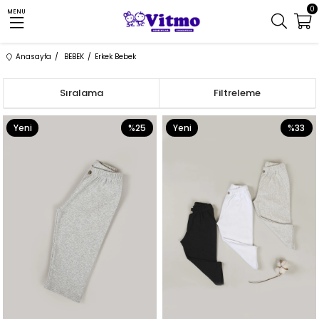
0
MENU
Anasayfa
BEBEK
Erkek Bebek
Sıralama
Filtreleme
Yeni
%25
Yeni
%33
Ürün
Ürün