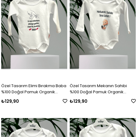
Özel Tasarım Elimi Bırakma Baba
Özel Tasarım Mekanın Sahibi
%100 Doğal Pamuk Organik
%100 Doğal Pamuk Organik
Baskılı Çıtçıtlı Uzun Kollu Body
Baskılı Çıtçıtlı Uzun Kollu Body
₺129,90
₺129,90
Zıbın Bebek Badi
Zıbın Bebek Badi