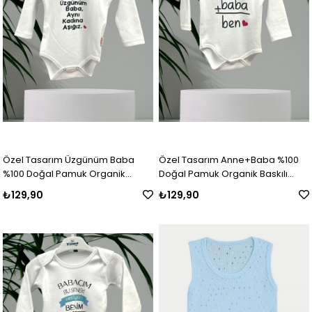
Özel Tasarım Üzgünüm Baba
Özel Tasarım Anne+Baba %100
%100 Doğal Pamuk Organik
Doğal Pamuk Organik Baskılı
Baskılı Çıtçıtlı Uzun Kollu Body
Çıtçıtlı Uzun Kollu Body Zıbın
₺129,90
₺129,90
Zıbın Bebek Badi
Bebek Badi