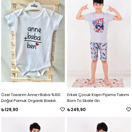
Özel Tasarım Anne+Baba %100
Erkek Çocuk Kapri Pijama Takımı
Doğal Pamuk Organik Baskılı
Born To Skate Gri
Çıtçıtlı Body Zıbın Bebek Badi
₺129,90
₺249,90