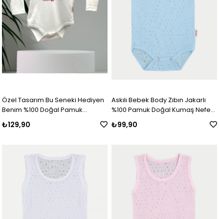
Özel Tasarım Bu Seneki Hediyen
Askılı Bebek Body Zıbın Jakarlı
Benim %100 Doğal Pamuk
%100 Pamuk Doğal Kumaş Nefes
Organik Baskılı Çıtçıtlı Uzun Kollu
Alan Mavi
₺129,90
₺99,90
Body Zıbın Bebek Badi