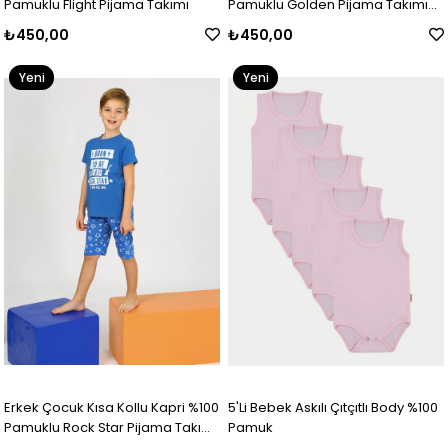
Pamuklu Flight Pijama Takımı
Pamuklu Golden Pijama Takımı
Yeşil
₺450,00
₺450,00
Yeni
Yeni
Ürün
Ürün
Erkek Çocuk Kısa Kollu Kapri %100
5'Li Bebek Askılı Çıtçıtlı Body %100
Pamuklu Rock Star Pijama Takımı
Pamuk
İndigo