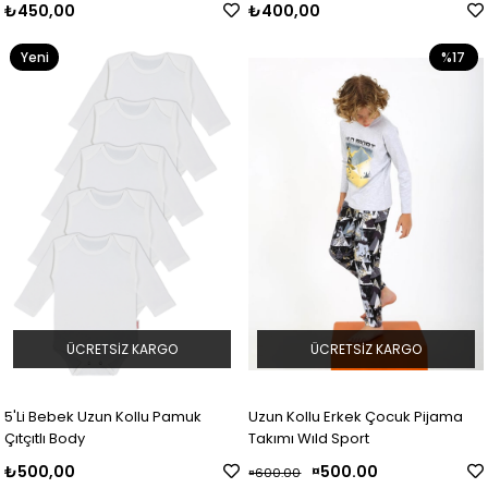
₺450,00
₺400,00
Yeni
%17
Ürün
ÜCRETSIZ KARGO
ÜCRETSIZ KARGO
5'Li Bebek Uzun Kollu Pamuk
Uzun Kollu Erkek Çocuk Pijama
Çıtçıtlı Body
Takımı Wıld Sport
₺500,00
¤500.00
¤600.00