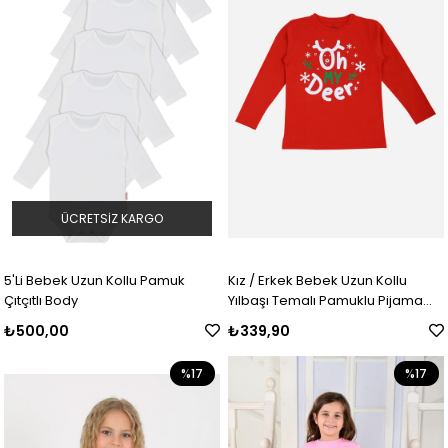
ÜCRETSIZ KARGO
5'Li Bebek Uzun Kollu Pamuk
Kız / Erkek Bebek Uzun Kollu
Çıtçıtlı Body
Yılbaşı Temalı Pamuklu Pijama
Takımı
₺500,00
₺339,90
%17
%17