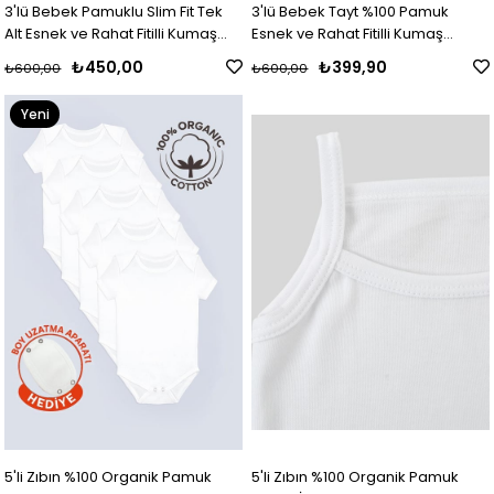
3'lü Bebek Pamuklu Slim Fit Tek
3'lü Bebek Tayt %100 Pamuk
Alt Esnek ve Rahat Fitilli Kumaş
Esnek ve Rahat Fitilli Kumaş
Beyaz-Siyah-Gri
Beyaz-Siyah-Gri
₺450,00
₺399,90
₺600,00
₺600,00
Yeni
Ürün
5'li Zıbın %100 Organik Pamuk
5'li Zıbın %100 Organik Pamuk