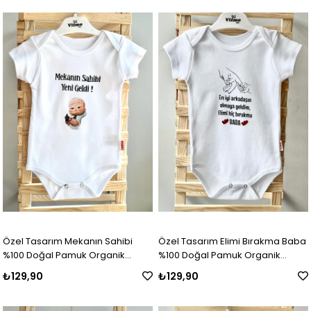
Özel Tasarım Mekanın Sahibi
Özel Tasarım Elimi Bırakma Baba
%100 Doğal Pamuk Organik
%100 Doğal Pamuk Organik
Baskılı Çıtçıtlı Body Zıbın Bebek
Baskılı Çıtçıtlı Body Zıbın Bebek
₺129,90
₺129,90
Badi
Badi