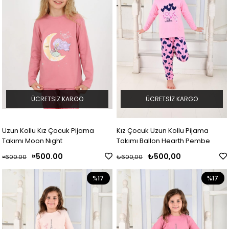
ÜCRETSIZ KARGO
ÜCRETSIZ KARGO
Uzun Kollu Kız Çocuk Pijama
Kız Çocuk Uzun Kollu Pijama
Takımı Moon Nıght
Takımı Ballon Hearth Pembe
¤500.00
₺500,00
¤600.00
₺600,00
%17
%17