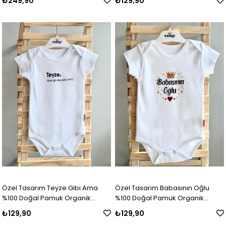
₺249,90
₺129,90
Badi
Özel Tasarım Teyze Gibi Ama
Özel Tasarım Babasının Oğlu
%100 Doğal Pamuk Organik
%100 Doğal Pamuk Organik
Baskılı Çıtçıtlı Body Zıbın Bebek
Baskılı Çıtçıtlı Body Zıbın Bebek
₺129,90
₺129,90
Badi
Badi