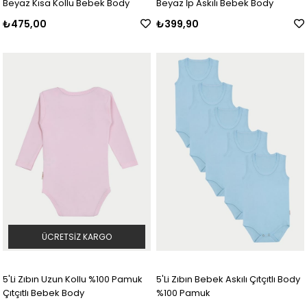
Beyaz Kısa Kollu Bebek Body
Beyaz İp Askılı Bebek Body
₺475,00
₺399,90
ÜCRETSIZ KARGO
5'Li Zıbın Uzun Kollu %100 Pamuk
5'Li Zıbın Bebek Askılı Çıtçıtlı Body
Çıtçıtlı Bebek Body
%100 Pamuk