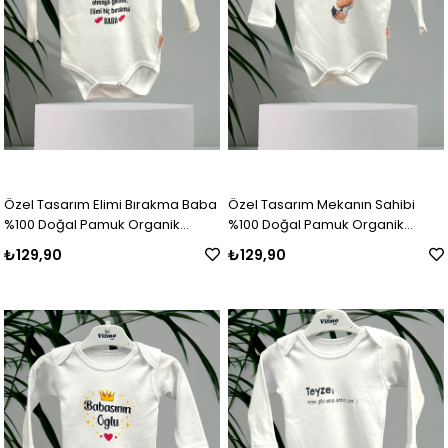
Özel Tasarım Elimi Bırakma Baba
Özel Tasarım Mekanın Sahibi
%100 Doğal Pamuk Organik
%100 Doğal Pamuk Organik
Baskılı Çıtçıtlı Uzun Kollu Body
Baskılı Çıtçıtlı Uzun Kollu Body
₺129,90
₺129,90
Zıbın Bebek Badi
Zıbın Bebek Badi