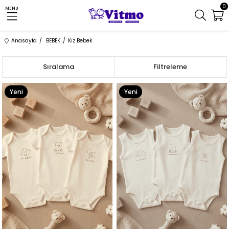
0
MENU
Anasayfa
BEBEK
Kız Bebek
Sıralama
Filtreleme
Yeni
Yeni
Ürün
Ürün