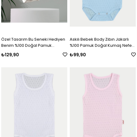
Özel Tasarım Bu Seneki Hediyen
Askılı Bebek Body Zıbın Jakarlı
Benim %100 Doğal Pamuk
%100 Pamuk Doğal Kumaş Nefes
Organik Baskılı Çıtçıtlı Uzun Kollu
Alan Mavi
₺129,90
₺99,90
Body Zıbın Bebek Badi