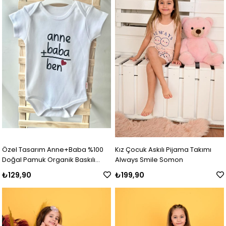
Özel Tasarım Anne+Baba %100
Kız Çocuk Askılı Pijama Takımı
Doğal Pamuk Organik Baskılı
Always Smile Somon
Çıtçıtlı Body Zıbın Bebek Badi
₺129,90
₺199,90