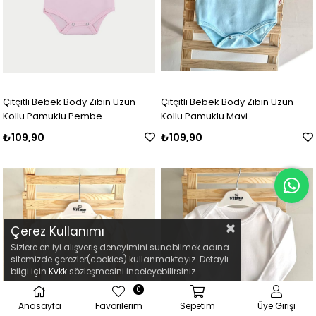
Çıtçıtlı Bebek Body Zıbın Uzun
Çıtçıtlı Bebek Body Zıbın Uzun
Kollu Pamuklu Pembe
Kollu Pamuklu Mavi
₺109,90
₺109,90
Çerez Kullanımı
Sizlere en iyi alışveriş deneyimini sunabilmek adına
sitemizde çerezler(cookies) kullanmaktayız. Detaylı
bilgi için
Kvkk
sözleşmesini inceleyebilirsiniz.
0
Anasayfa
Favorilerim
Sepetim
Üye Girişi