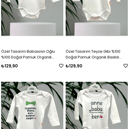
Özel Tasarım Babasının Oğlu
Özel Tasarım Teyze Gibi %100
%100 Doğal Pamuk Organik
Doğal Pamuk Organik Baskılı
Baskılı Çıtçıtlı Uzun Kollu Body
Çıtçıtlı Uzun Kollu Body Zıbın
₺129,90
₺129,90
Zıbın Bebek Badi
Bebek Badi