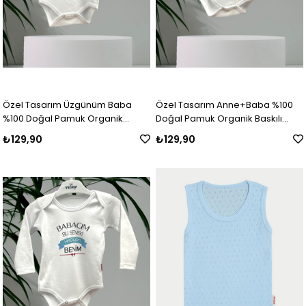
Özel Tasarım Üzgünüm Baba
Özel Tasarım Anne+Baba %100
%100 Doğal Pamuk Organik
Doğal Pamuk Organik Baskılı
Baskılı Çıtçıtlı Uzun Kollu Body
Çıtçıtlı Uzun Kollu Body Zıbın
₺129,90
₺129,90
Zıbın Bebek Badi
Bebek Badi