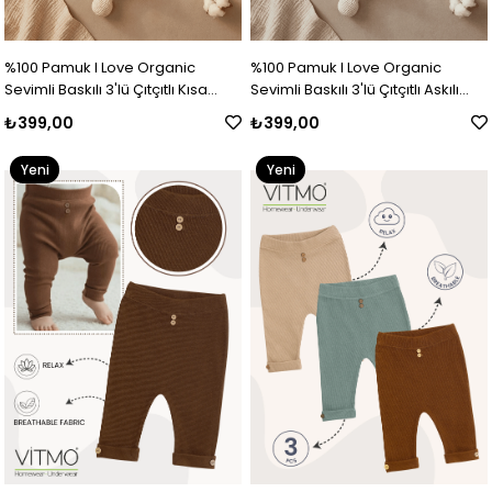
%100 Pamuk I Love Organic
%100 Pamuk I Love Organic
Sevimli Baskılı 3'lü Çıtçıtlı Kısa
Sevimli Baskılı 3'lü Çıtçıtlı Askılı
Kollu Bebek Body Seti , Zıbın, 0-6
Bebek Body Seti , Zıbın, 0-6 Yaş
₺399,00
₺399,00
Yaş
Yeni
Yeni
Ürün
Ürün