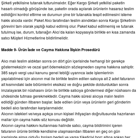
Şirketi yetkilisine tutanak tutturulmalıdır. Eğer Kargo Şirketi yetkilisi paketin
hasarlı olmadığı görüşünde ise, paketin orada açılarak ürünlerin hasarsız teslim
edildiğini kontrol ettirme ve durumun yine bir tutanakla tespit edilmesini isteme
hakkı alıcıda vardır. Paket Alıcı tarafından teslim alındıktan sonra Kargo Şirketinin
görevini tam olarak yaptığı kabul edilmiş olur. Paket kabul edilmemiş ve tutanak
tutulmuş ise, durum, tutanağın Alıcı’da kalan kopyasıyla birlikte en kısa zamanda
satıcı Müşteri Hizmetlerine bildirilmelidir.
Madde 9- Ürün İade ve Cayma Hakkına İlişkin Prosedürü
Alıcı malı teslim aldıktan sonra on dört gün içerisinde herhangi bir gerekçe
göstermeksizin ve cezai şart ödemeksizin sözleşmeden cayma hakkına sahiptir.
385 sayılı vergi usul kanunu genel tebliği uyarınca iade işlemlerinin
yapılabilmesi için alıcının mal ile birlikte teslim edilen satıcıya ait 2 adet faturanın
alt kısmındaki iade bölümlerini eksiksiz ve doğru şekilde doldurduktan sonra
imzalayarak bir nüshasını ürün ile birlikte satıcıya göndermesi diğer nüshasını da
uhdesinde tutması gerekmektedir. Cayma hakkı süresi alıcıya malın teslim
edildiği günden itibaren başlar. İade edilen ürün veya ürünlerin geri gönderim
bedeli alıcı tarafından karşılanmalıdır.
Alıcının istekleri ve/veya açıkça onun kişisel ihtiyaçları doğrultusunda hazırlanan
mallar için cayma hakkı söz konusu değildir.
Alıcının cayma hakkını kullanması halinde satıcı, cayma bildirimini içeren
faturanın ürünle birlikte kendisine ulaşmasından itibaren en geç on gün
içerisinde almış olduğu toplam bedeli ve varsa tüketiciyi borç altına sokan her