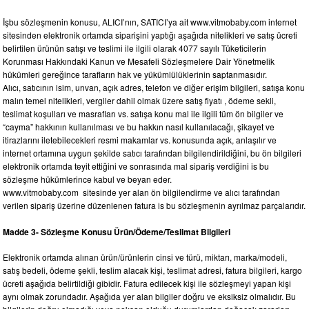
İşbu sözleşmenin konusu, ALICI’nın, SATICI’ya ait www.vitmobaby.com internet
sitesinden elektronik ortamda siparişini yaptığı aşağıda nitelikleri ve satış ücreti
belirtilen ürünün satışı ve teslimi ile ilgili olarak 4077 sayılı Tüketicilerin
Korunması Hakkındaki Kanun ve Mesafeli Sözleşmelere Dair Yönetmelik
hükümleri gereğince tarafların hak ve yükümlülüklerinin saptanmasıdır.
Alıcı, satıcının isim, unvan, açık adres, telefon ve diğer erişim bilgileri, satışa konu
malın temel nitelikleri, vergiler dahil olmak üzere satış fiyatı , ödeme sekli,
teslimat koşulları ve masrafları vs. satışa konu mal ile ilgili tüm ön bilgiler ve
“cayma” hakkının kullanılması ve bu hakkın nasıl kullanılacağı, şikayet ve
itirazlarını iletebilecekleri resmi makamlar vs. konusunda açık, anlaşılır ve
internet ortamına uygun şekilde satıcı tarafından bilgilendirildiğini, bu ön bilgileri
elektronik ortamda teyit ettiğini ve sonrasında mal sipariş verdiğini is bu
sözleşme hükümlerince kabul ve beyan eder.
www.vitmobaby.com sitesinde yer alan ön bilgilendirme ve alıcı tarafından
verilen sipariş üzerine düzenlenen fatura is bu sözleşmenin ayrılmaz parçalarıdır.
Madde 3- Sözleşme Konusu Ürün/Ödeme/Teslimat Bilgileri
Elektronik ortamda alınan ürün/ürünlerin cinsi ve türü, miktarı, marka/modeli,
satış bedeli, ödeme şekli, teslim alacak kişi, teslimat adresi, fatura bilgileri, kargo
ücreti aşağıda belirtildiği gibidir. Fatura edilecek kişi ile sözleşmeyi yapan kişi
aynı olmak zorundadır. Aşağıda yer alan bilgiler doğru ve eksiksiz olmalıdır. Bu