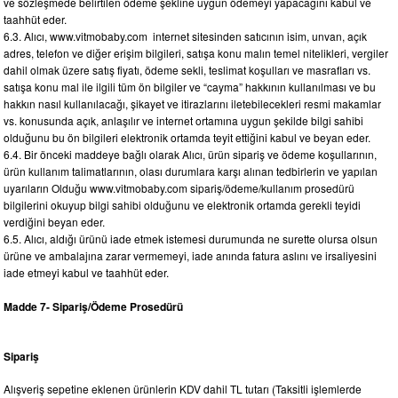
ve sözleşmede belirtilen ödeme şekline uygun ödemeyi yapacağını kabul ve
taahhüt eder.
6.3. Alıcı, www.vitmobaby.com internet sitesinden satıcının isim, unvan, açık
adres, telefon ve diğer erişim bilgileri, satışa konu malın temel nitelikleri, vergiler
dahil olmak üzere satış fiyatı, ödeme sekli, teslimat koşulları ve masrafları vs.
satışa konu mal ile ilgili tüm ön bilgiler ve “cayma” hakkının kullanılması ve bu
hakkın nasıl kullanılacağı, şikayet ve itirazlarını iletebilecekleri resmi makamlar
vs. konusunda açık, anlaşılır ve internet ortamına uygun şekilde bilgi sahibi
olduğunu bu ön bilgileri elektronik ortamda teyit ettiğini kabul ve beyan eder.
6.4. Bir önceki maddeye bağlı olarak Alıcı, ürün sipariş ve ödeme koşullarının,
ürün kullanım talimatlarının, olası durumlara karşı alınan tedbirlerin ve yapılan
uyarıların Olduğu www.vitmobaby.com sipariş/ödeme/kullanım prosedürü
bilgilerini okuyup bilgi sahibi olduğunu ve elektronik ortamda gerekli teyidi
verdiğini beyan eder.
6.5. Alıcı, aldığı ürünü iade etmek istemesi durumunda ne surette olursa olsun
ürüne ve ambalajına zarar vermemeyi, iade anında fatura aslını ve irsaliyesini
iade etmeyi kabul ve taahhüt eder.
Madde 7- Sipariş/Ödeme Prosedürü
Sipariş
Alışveriş sepetine eklenen ürünlerin KDV dahil TL tutarı (Taksitli işlemlerde