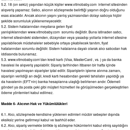
5.2. 18 (on sekiz) yaşından küçük kişiler www.vitmobaby.com internet sitesinden
alışveriş yapamaz. Satıcı, alıcının sözleşmede belirttiği yaşının doğru olduğunu
esas alacaktır. Ancak alıcının yaşını yanlış yazmasından dolayı satıcıya hiçbir
şekilde sorumluluk yüklenemeyecektir.
5.2. Sistem hatalarından meydana gelen fiyat
yanlışlıklarından www.vitmobaby.com sorumlu değildir. Buna istinaden satıcı,
internet sitesindeki sistemden, dizayndan veya yasadışı yollarla internet sitesine
yapılabilecek müdahaleler sebebiyle ortaya çıkabilecek tanıtım, fiyat
hatalarından sorumlu değildir. Sistem hatalarına dayalı olarak alıcı satıcıdan hak
iddiasında bulunamaz.
5.3. www.vitmobaby.com’dan kredi kartı (Visa, MasterCard , vs. ) ya da banka
havalesi ile alışveriş yapılabilir. Sipariş tarihinden itibaren bir hafta içinde
havalesi yapılmayan siparişler iptal edilir. Siparişlerin işleme alınma zamanı,
siparişin verildiği an değil, kredi kartı hesabından gerekli tahsilatın yapıldığı ya
da havalenin (EFT’nin) banka hesaplarına ulaştığı belirlenen andır. Ödemeli
gönderi ya da posta çeki gibi müşteri hizmetleri ile görüşülmeden gerçekleştirilen
ödeme yöntemleri kabul edilmez.
Madde 6- Alıcının Hak ve Yükümlülükleri
6.1. Alıcı, sözleşmede kendisine yüklenen edimleri mücbir sebepler dışında
eksiksiz yerine getirmeyi kabul ve taahhüt eder.
6.2. Alıcı, sipariş vermekle birlikte iş sözleşme hükümlerini kabul etmiş sayıldığını