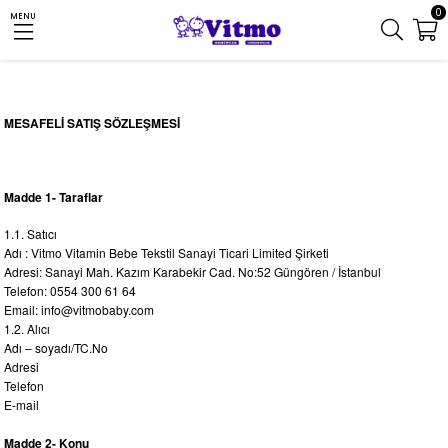
0
MENU
MESAFELİ SATIŞ SÖZLEŞMESİ
Madde 1- Taraflar
1.1. Satıcı
Adı : Vitmo Vitamin Bebe Tekstil Sanayi Ticari Limited Şirketi
Adresi: Sanayi Mah. Kazım Karabekir Cad. No:52 Güngören / İstanbul
Telefon: 0554 300 61 64
Email:
info@vitmobaby.com
1.2. Alıcı
Adı – soyadı/TC.No
Adresi
Telefon
E-mail
Madde 2- Konu