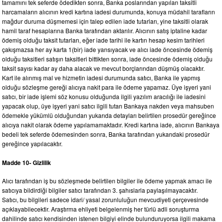
tamamını tek seferde ödedikten sonra, Banka poslarından yapılan taksitli
harcamaların alıcının kredi kartına iadesi durumunda, konuya müdahil tarafların
mağdur duruma düşmemesi için talep edilen iade tutarları, yine taksitli olarak
hamil taraf hesaplarına Banka tarafından aktarılır. Alıcının satış iptaline kadar
ödemiş olduğu taksit tutarları, eğer iade tarihi ile kartın hesap kesim tarihleri
çakışmazsa her ay karta 1(bir) iade yansıyacak ve alıcı iade öncesinde ödemiş
olduğu taksitleri satışın taksitleri bittikten sonra, iade öncesinde ödemiş olduğu
taksit sayısı kadar ay daha alacak ve mevcut borçlarından düşmüş olacaktır.
Kart ile alınmış mal ve hizmetin iadesi durumunda satıcı, Banka ile yapmış
olduğu sözleşme gereği alıcıya nakit para ile ödeme yapamaz. Üye işyeri yani
satıcı, bir iade işlemi söz konusu olduğunda ilgili yazılım aracılığı ile iadesini
yapacak olup, üye işyeri yani satıcı ilgili tutarı Bankaya nakden veya mahsuben
ödemekle yükümlü olduğundan yukarıda detayları belirtilen prosedür gereğince
alıcıya nakit olarak ödeme yapılamamaktadır. Kredi kartına iade, alıcının Bankaya
bedeli tek seferde ödemesinden sonra, Banka tarafından yukarıdaki prosedür
gereğince yapılacaktır.
Madde 10- Gizlilik
Alıcı tarafından iş bu sözleşmede belirtilen bilgiler ile ödeme yapmak amacı ile
satıcıya bildirdiği bilgiler satıcı tarafından 3. şahıslarla paylaşılmayacaktır.
Satıcı, bu bilgileri sadece idari/ yasal zorunluluğun mevcudiyeti çerçevesinde
açıklayabilecektir. Araştırma ehliyeti belgelenmiş her türlü adli soruşturma
dahilinde satıcı kendisinden istenen bilgiyi elinde bulunduruyorsa ilgili makama