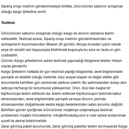
Sipariş onayı mailinin gönderilmesiyle birlikte, ürün/ürünler satıcının anlaşmalı
olduğu kargo Şirketine verilir.
Teslimat
Ürün/ürünler satıcının anlaşmalı olduğu kargo ile alıcının adresine teslim
edilecektir. Teslimat süresi, Sipariş onayı mailinin gönderilmesinden ve
sözleşmenin kurulmasından itibaren 30 gündür. Alıcıya önceden yazılı olarak
veya bir sürekli veri taşıyıcısıyla bildirilmek koşuluyla bu süre en fazla on gün
uzatılabilir.
Ürünler, Kargo şirketlerinin adres teslimatı yapmadığı bölgelere telefon ihbarlı
olarak gönderilir.
Kargo Şirketinin haftada bir gün teslimat yaptığı bölgelerde, sevk bilgilerindeki
yanlışlık ve eksiklik olduğu hallerde, bazı sosyal olaylar ve doğal afetler gibi
durumlarda belirtilen gün süresinde sarkma olabilir. Bu sarkmalardan dolayı alıcı
satıcıya herhangi bir sorumluluk yükleyemez. Ürün, Alıcı’dan başka bir
kişi/kuruluşa teslim edilecek ise, teslim edilecek kişi/kuruluşun teslimatı kabul
etmemesinden, sevk bilgilerindeki yanlışlık ve/veya Alıcının yerinde
olmamasından doğabilecek ekstra kargo bedellerinden satıcı sorumlu değildir.
Belirtilen günler içeriğinde ürün/ürünler müşteriye ulaşmadıysa teslimat
problemleri müşteri hizmetlerine
info@vitmobaby.com
e-mail adresi kullanılmak
sureti ile derhal bildirilmelidir.
Zarar görmüş paket durumunda; Zarar görmüş paketler teslim alınmayarak Kargo