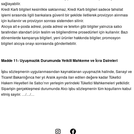
sağlayabilir.
Kredi Kartı bilgileri kesinlikle saklanmaz, Kredi Kartı bilgileri sadece tahsilat
işlemi sırasında ilgili bankalara güvenli bir şekilde iletilerek provizyon alınması
için kullanılır ve provizyon sonrası sistemden silinir.
Alıcıya ait e-posta adresi, posta adresi ve telefon gibi bilgiler yalnızca satıcı
tarafından standart ürün teslim ve bilgilendirme prosedürleri için kullanılır. Bazı
dönemlerde kampanya bilgileri, yeni ürünler hakkında bilgiler, promosyon
bilgileri alıcıya onayı sonrasında gönderilebilir.
Madde 11- Uyuşmazlık Durumunda Yetkili Mahkeme ve İcra Daireleri
İşbu sözleşmenin uygulanmasından kaynaklanan uyuşmazlık halinde, Sanayi ve
Ticaret Bakanlığınca her yıl Aralık ayında ilan edilen değere kadar Tüketici
Hakem Heyetleri ile Satıcı’nın yerleşim yerindeki Tüketici Mahkemeleri yetkilidir.
Siparişin gerçekleşmesi durumunda Alıcı işbu sözleşmenin tüm koşullarını kabul
etmiş sayılır. …/…/…