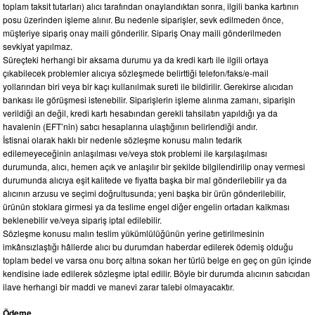
toplam taksit tutarları) alıcı tarafından onaylandıktan sonra, ilgili banka kartının
posu üzerinden işleme alınır. Bu nedenle siparişler, sevk edilmeden önce,
müşteriye sipariş onay maili gönderilir. Sipariş Onay maili gönderilmeden
sevkiyat yapılmaz.
Süreçteki herhangi bir aksama durumu ya da kredi kartı ile ilgili ortaya
çıkabilecek problemler alıcıya sözleşmede belirttiği telefon/faks/e-mail
yollarından biri veya bir kaçı kullanılmak sureti ile bildirilir. Gerekirse alıcıdan
bankası ile görüşmesi istenebilir. Siparişlerin işleme alınma zamanı, siparişin
verildiği an değil, kredi kartı hesabından gerekli tahsilatın yapıldığı ya da
havalenin (EFT’nin) satıcı hesaplarına ulaştığının belirlendiği andır.
İstisnai olarak haklı bir nedenle sözleşme konusu malın tedarik
edilemeyeceğinin anlaşılması ve/veya stok problemi ile karşılaşılması
durumunda, alıcı, hemen açık ve anlaşılır bir şekilde bilgilendirilip onay vermesi
durumunda alıcıya eşit kalitede ve fiyatta başka bir mal gönderilebilir ya da
alıcının arzusu ve seçimi doğrultusunda; yeni başka bir ürün gönderilebilir,
ürünün stoklara girmesi ya da teslime engel diğer engelin ortadan kalkması
beklenebilir ve/veya sipariş iptal edilebilir.
Sözleşme konusu malın teslim yükümlülüğünün yerine getirilmesinin
imkânsızlaştığı hâllerde alıcı bu durumdan haberdar edilerek ödemiş olduğu
toplam bedel ve varsa onu borç altına sokan her türlü belge en geç on gün içinde
kendisine iade edilerek sözleşme iptal edilir. Böyle bir durumda alıcının satıcıdan
ilave herhangi bir maddi ve manevi zarar talebi olmayacaktır.
Ödeme