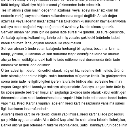
türlü belgeyi tüketiciye hiçbir masraf yüklemeden iade edecektir.
Teslim alınmış olan malın değerinin azalması veya iadeyi imkânsız kılan bir
nedenin varlığı cayma hakkının kullanılmasına engel değildir. Ancak değer
azalması veya iadenin imkânsızlaşması tüketicinin kusurundan kaynaklanıyorsa
satıcıya malın değerini veya değerindeki azalmayı tazmin etmesi gerekir.
Sehven alınan her ürün için de genel iade süresi 14 gündür. Bu süre içerisinde,
Ambalajı açılmış, kullanılmış, tahrip edilmiş vesaire şekildeki ürünlerin iadesi
kabul edilmez. İade, orijinal ambalaj ile yapılmalıdır.
Sehven alınan üründe ve ambalajında herhangi bir açılma, bozulma, kırılma,
tahrip, yırtılma, kullanılma ve sair durumlar tespit edildiği hallerde ve ürünün
alıcıya teslim edildiği andaki hali ile iade edilememesi durumunda ürün iade
alınmaz ve bedeli iade edilmez.
Ürün iadesi için, durum öncelikli olarak müşteri hizmetlerine iletilmelidir. Ürünün
iade olarak gönderilme bilgisi, satıcı tarafından müşteriye iletilir. Bu görüşmeden
sonra ürün iade ile ilgili bilgileri içeren fatura ile birlikte alıcı adresine teslimatı
yapan Kargo şirketi kanalıyla satıcıya ulaştırmalıdır. Satıcıya ulaşan iade ürün iş
bu sözleşmede belirtilen koşulları sağladığı takdirde iade olarak kabul edilir, geri
ödemesi de alıcı kredi kartına/hesabına yapılır. Ürün iade edilmeden bedel iadesi
yapılmaz. Kredi Kartına yapılan iadelerin kredi kartı hesaplarına yansıma süresi
ilgili bankanın tasarrufundadır.
Alışveriş kredi kartı ile ve taksitli olarak yapılmışsa, kredi kartına iade prosedürü
şu şekilde uygulanacaktır: Alıcı ürünü kaç taksit ile satın alma talebini iletmiş ise,
Banka alıcıya geri ödemesini taksitle yapmaktadır. Satıcı, bankaya ürün bedelinin