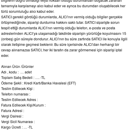
bilgilerin doğru olmadığı veya noksan olduğu durumlardan doğacak zararları
tamamıyla karşılamayı alıcı kabul eder ve ayrıca bu durumdan oluşabilecek her
türlü sorumluluğu alıcı kabul eder.
SATICI gerekli gördüğü durumlarda, ALICI’nın vermiş olduğu bilgiler gerçekle
örtüşmediğinde, siparişi durdurma hakkını saklı tutar. SATICI siparişte sorun
tespit ettiği durumlarda ALICI’nın vermiş olduğu telefon, e-posta ve posta
adreslerinden ALICI’ya ulaşamadığı takdirde siparişin yürürlüğe koyulmasını 15
(onbeş) gün süreyle dondurur. ALICI’nın bu süre zarfında SATICI ile konuyla ilgili
olarak iletişime geçmesi beklenir. Bu süre içerisinde ALICI’dan herhangi bir
cevap alınamazsa SATICI, her iki tarafın da zarar görmemesi için siparişi iptal
eder.
Alınan Ürün /Ürünler
Adı , kodu : … adet
Toplam Satış Bedeli : …. -TL
Ödeme Şekli : Kredi Kartı/Banka Havalesi (EFT)
Teslim Edilecek Kişi :
Telefon numarası :
Teslim Edilecek Adres :
Fatura Edilecek Kişi/Kurum :
Fatura Adresi :
Vergi Dairesi :
Vergi Sicil Numarası :
Kargo Ücreti : … -TL