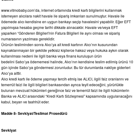
www.vitmobaby.com’da, internet ortamında kredi kartı bilgilerini kullanmak
istemeyen alıcılara nakit havale ile sipariş imkanları sunulmuştur. Havale ile
ödemede alıcı kendisine en uygun bankayı seçip havalesini yapabilir. Eğer EFT
yapılmışsa hesaba geçme tarihi dikkate alınacaktır. Havale ve/veya EFT
yaparken “Gönderen Bilgileri'nin Fatura Bilgileri ile aynı olması ve sipariş
numarasının yazılması gereklidir.
Ürünün tesliminden sonra Alıcı’ya ait kredi kartının Alıcı’nın kusurundan
kaynaklanmayan bir şekilde yetkisiz kişilerce haksız veya hukuka aykırı olarak
kullanılması nedeni ile ilgili banka veya finans kuruluşun ürün
bedelini Satıcı’ya ödememesi halinde, Alıcı’nın kendisine teslim edilmiş ürünü 10
gün içinde Satıcı’ya göndermesi zorunludur. Bu tür durumlarda nakliye giderleri
Alıcı’ya aittir.
Alıcı kredi kartı ile ödeme yapmayı tercih etmiş ise ALICI, ilgili faiz oranlarını ve
temerrüt faizi ile ilgili bilgileri bankasından ayrıca teyit edeceğini, yürürlükte
bulunan mevzuat hükümleri gereğince faiz ve temerrüt faizi ile ilgili hükümlerin
Banka ve ALICI arasındaki “Kredi Kartı Sözleşmesi” kapsamında uygulanacağını
kabul, beyan ve taahhüt eder.
Madde 8- Sevkiyat/Teslimat Prosedürü
Sevkiyat