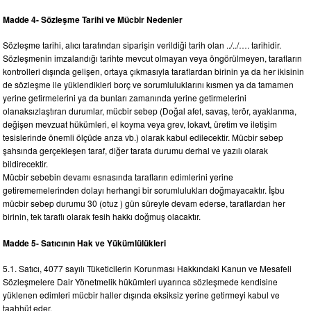
Madde 4- Sözleşme Tarihi ve Mücbir Nedenler
Sözleşme tarihi, alıcı tarafından siparişin verildiği tarih olan ../../…. tarihidir.
Sözleşmenin imzalandığı tarihte mevcut olmayan veya öngörülmeyen, tarafların
kontrolleri dışında gelişen, ortaya çıkmasıyla taraflardan birinin ya da her ikisinin
de sözleşme ile yüklendikleri borç ve sorumluluklarını kısmen ya da tamamen
yerine getirmelerini ya da bunları zamanında yerine getirmelerini
olanaksızlaştıran durumlar, mücbir sebep (Doğal afet, savaş, terör, ayaklanma,
değişen mevzuat hükümleri, el koyma veya grev, lokavt, üretim ve iletişim
tesislerinde önemli ölçüde arıza vb.) olarak kabul edilecektir. Mücbir sebep
şahsında gerçekleşen taraf, diğer tarafa durumu derhal ve yazılı olarak
bildirecektir.
Mücbir sebebin devamı esnasında tarafların edimlerini yerine
getirememelerinden dolayı herhangi bir sorumlulukları doğmayacaktır. İşbu
mücbir sebep durumu 30 (otuz ) gün süreyle devam ederse, taraflardan her
birinin, tek taraflı olarak fesih hakkı doğmuş olacaktır.
Madde 5- Satıcının Hak ve Yükümlülükleri
5.1. Satıcı, 4077 sayılı Tüketicilerin Korunması Hakkındaki Kanun ve Mesafeli
Sözleşmelere Dair Yönetmelik hükümleri uyarınca sözleşmede kendisine
yüklenen edimleri mücbir haller dışında eksiksiz yerine getirmeyi kabul ve
taahhüt eder.