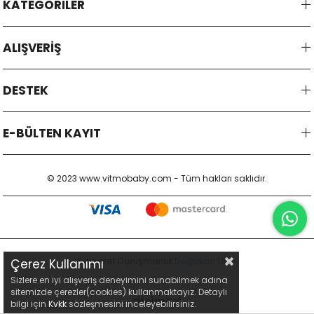
KATEGORİLER
ALIŞVERİŞ
DESTEK
E-BÜLTEN KAYIT
© 2023 www.vitmobaby.com - Tüm hakları saklıdır.
E-ticaret Danışmanlık
Doğukan Ünal
Çerez Kullanımı
Sizlere en iyi alışveriş deneyimini sunabilmek adına
sitemizde çerezler(cookies) kullanmaktayız. Detaylı
bilgi için
Kvkk
sözleşmesini inceleyebilirsiniz.