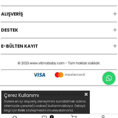
ALIŞVERİŞ
DESTEK
E-BÜLTEN KAYIT
© 2023 www.vitmobaby.com - Tüm hakları saklıdır.
E-ticaret Danışmanlık
Doğukan Ünal
Çerez Kullanımı
Sizlere en iyi alışveriş deneyimini sunabilmek adına
sitemizde çerezler(cookies) kullanmaktayız. Detaylı
bilgi için
Kvkk
sözleşmesini inceleyebilirsiniz.
0