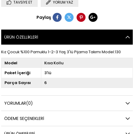
TAVSIYE ET
YORUM YAZ
Paylaş
ÜRÜN ÖZELLIKLERI
Kız Çocuk %100 Pamuklu 1-2-3 Yaş 3'lü Pijama Takımı Model:130
Model
Kısa Kollu
Paket İçeriği
3'lü
Parça Sayısı
6
YORUMLAR
(0)
ÖDEME SEÇENEKLERI
ÜRÜN ÖNERILERI