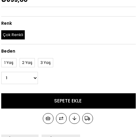
Renk
Çok Renkli
Beden
1 Yaş
2 Yaş
3 Yaş