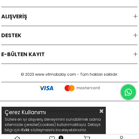
ALIŞVERİŞ
DESTEK
E-BÜLTEN KAYIT
© 2023 www.vitmobaby.com - Tüm hakları saklıdır.
E-ticaret Danışmanlık
Doğukan Ünal
Çerez Kullanımı
Sizlere en iyi alışveriş deneyimini sunabilmek adına
sitemizde çerezler(cookies) kullanmaktayız. Detaylı
bilgi için
Kvkk
sözleşmesini inceleyebilirsiniz.
0