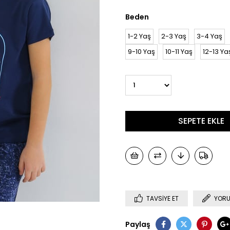
Beden
1-2 Yaş
2-3 Yaş
3-4 Yaş
9-10 Yaş
10-11 Yaş
12-13 Ya
TAVSIYE ET
YORU
Paylaş