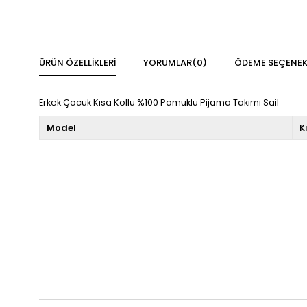
ÜRÜN ÖZELLIKLERI
YORUMLAR
(0)
ÖDEME SEÇENEK
Erkek Çocuk Kısa Kollu %100 Pamuklu Pijama Takımı Sail
Model
K