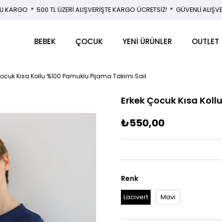
LI KARGO * 500 TL ÜZERİ ALIŞVERİŞTE KARGO ÜCRETSİZ! * GÜVENLİ ALIŞV
BEBEK
ÇOCUK
YENİ ÜRÜNLER
OUTLET
Çocuk Kısa Kollu %100 Pamuklu Pijama Takımı Sail
Erkek Çocuk Kısa Koll
₺550,00
Renk
Lacivert
Mavi