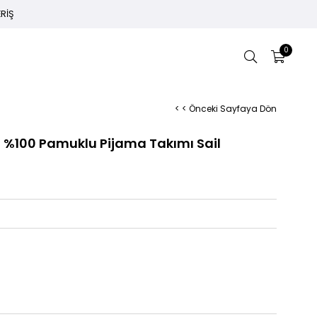
ERİŞ
0
< < Önceki Sayfaya Dön
u %100 Pamuklu Pijama Takımı Sail