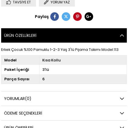
TAVSIYE ET
YORUM YAZ
Paylaş
ÜRÜN ÖZELLIKLERI
Erkek Çocuk %100 Pamuklu 1-2-3 Yaş 3'lü Pijama Takımı Model:113
Model
Kısa Kollu
Paket İçeriği
3'lü
Parça Sayısı
6
YORUMLAR
(0)
ÖDEME SEÇENEKLERI
ÜRÜN ÖNERILERI