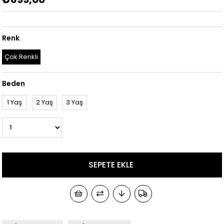
Renk
Çok Renkli
Beden
1 Yaş
2 Yaş
3 Yaş