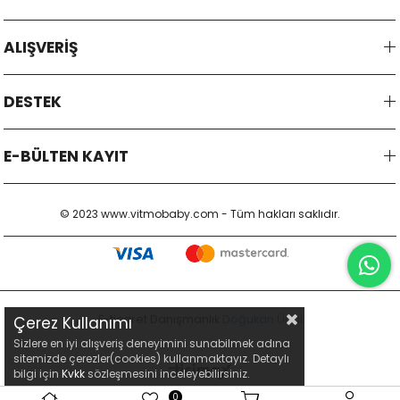
ALIŞVERİŞ
DESTEK
E-BÜLTEN KAYIT
© 2023 www.vitmobaby.com - Tüm hakları saklıdır.
E-ticaret Danışmanlık
Doğukan Ünal
Çerez Kullanımı
Sizlere en iyi alışveriş deneyimini sunabilmek adına
sitemizde çerezler(cookies) kullanmaktayız. Detaylı
bilgi için
Kvkk
sözleşmesini inceleyebilirsiniz.
0