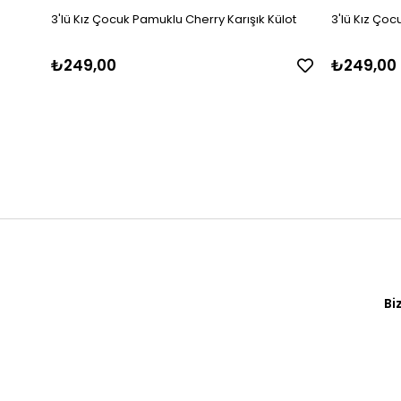
3'lü Kız Çocuk Pamuklu Cherry Karışık Külot
3'lü Kız Çoc
₺249,00
₺249,00
Bi