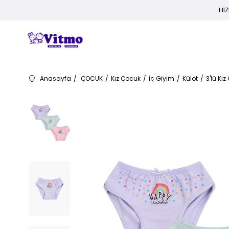
HIZ
Anasayfa
ÇOCUK
Kız Çocuk
İç Giyim
Külot
3'lü Kı