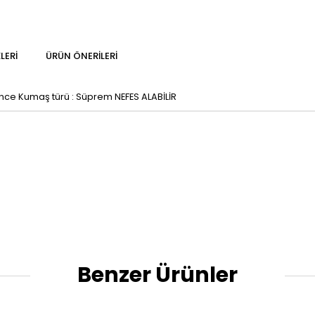
LERI
ÜRÜN ÖNERILERI
 İnce Kumaş türü : Süprem NEFES ALABİLİR
Benzer Ürünler