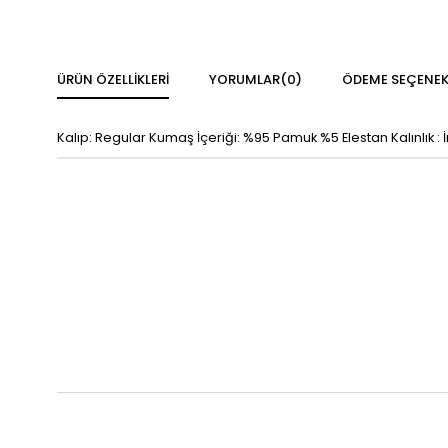
ÜRÜN ÖZELLIKLERI
YORUMLAR
(0)
ÖDEME SEÇENEK
Kalıp: Regular Kumaş İçeriği: %95 Pamuk %5 Elestan Kalınlık :