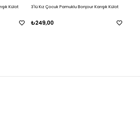
ışık Külot
3'lü Kız Çocuk Pamuklu Bonjour Karışık Külot
3'lü 
₺249,00
₺24