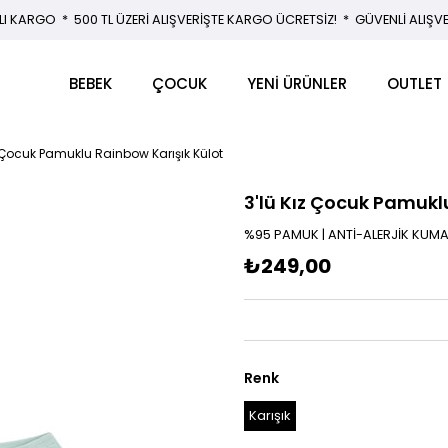
LI KARGO * 500 TL ÜZERİ ALIŞVERİŞTE KARGO ÜCRETSİZ! * GÜVENLİ ALIŞV
BEBEK
ÇOCUK
YENİ ÜRÜNLER
OUTLET
z Çocuk Pamuklu Rainbow Karışık Külot
3'lü Kız Çocuk Pamukl
%95 PAMUK | ANTİ-ALERJİK KUM
₺249,00
Renk
Karışık