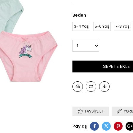
Beden
3-4 Yaş
5-6 Yaş
7-8 Yaş
TAVSIYE ET
YORU
Paylaş