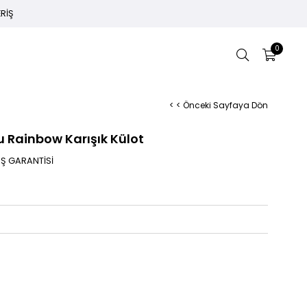
ERİŞ
0
< < Önceki Sayfaya Dön
u Rainbow Karışık Külot
AŞ GARANTİSİ